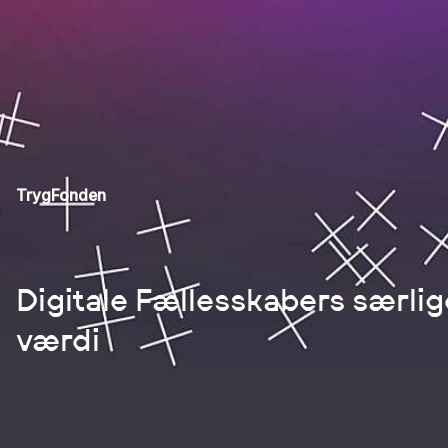
TrygFonden
Digitale Fællesskabers særlig
værdi