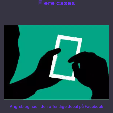
Flere cases
Angreb og had i den offentlige debat på Facebook