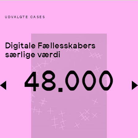
2
2
2
6
2
UDVALGTE CASES
1
1
1
7
3
Digitale Fællesskabers
særlige værdi
0
0
0
8
4
.