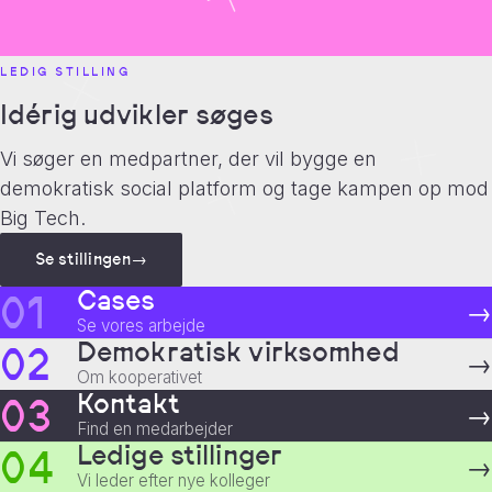
7
7
7
1
LEDIG STILLING
Idérig udvikler søges
6
6
6
2
Vi søger en medpartner, der vil bygge en
demokratisk social platform og tage kampen op mod
Big Tech.
5
5
5
3
Se stillingen
→
Cases
01
→
Se vores arbejde
4
4
4
4
0
Demokratisk virksomhed
02
→
Om kooperativet
Kontakt
03
→
Find en medarbejder
3
3
3
5
1
Ledige stillinger
04
→
Vi leder efter nye kolleger