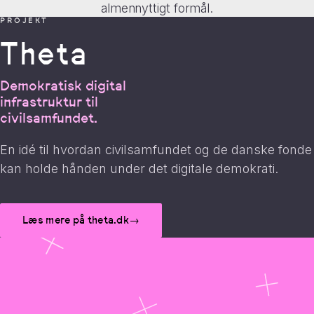
almennyttigt formål.
PROJEKT
Theta
Demokratisk digital
infrastruktur til
civilsamfundet.
En idé til hvordan civilsamfundet og de danske fonde
kan holde hånden under det digitale demokrati.
9
9
9
Læs mere på theta.dk
→
8
8
8
0